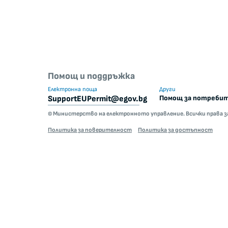
Помощ и поддръжка
Електронна поща
Други
Помощ за потреби
SupportEUPermit@egov.bg
© Министерство на електронното управление. Всички права з
Политика за поверителност
Политика за достъпност