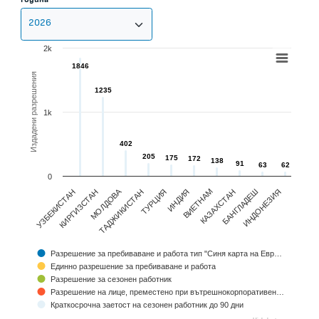
CHART
2k
1846
1846
Bar chart with 5 data series.
Издадени разрешения
View as data table, Chart
1235
1235
The chart has 1 X axis displaying Countries.
1k
The chart has 1 Y axis displaying Издадени разрешения. Data ranges
402
402
205
205
175
175
172
172
138
138
91
91
63
63
62
62
0
МОЛДОВА
УЗБЕКИСТАН
ИНДИЯ
ТАДЖИКИСТАН
БАНГЛАДЕШ
КИРГИЗСТАН
ВИЕТНАМ
ТУРЦИЯ
ИНДОНЕЗИЯ
КАЗАХСТАН
Разрешение за пребиваване и работа тип "Синя карта на Евр…
Единно разрешение за пребиваване и работа
Разрешение за сезонен работник
Разрешение на лице, преместено при вътрешнокорпоративен…
Краткосрочна заетост на сезонен работник до 90 дни