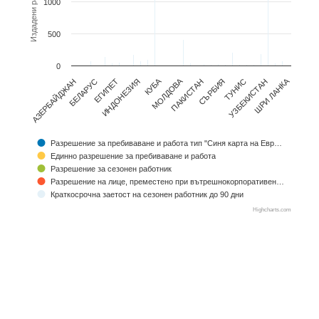
Издадени разрешения
1000
The chart has 1 Y axis displaying Издадени разрешения. Data ranges
500
0
КУБА
АЗЕРБАЙДЖАН
МОЛДОВА
ШРИ ЛАНКА
УЗБЕКИСТАН
ИНДОНЕЗИЯ
ТУНИС
ЕГИПЕТ
СЪРБИЯ
БЕЛАРУС
ПАКИСТАН
Разрешение за пребиваване и работа тип "Синя карта на Евр…
Единно разрешение за пребиваване и работа
Разрешение за сезонен работник
Разрешение на лице, преместено при вътрешнокорпоративен…
Краткосрочна заетост на сезонен работник до 90 дни
Highcharts.com
End of interactive chart.