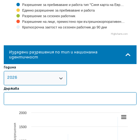
Разрешение за пребиваване и работа тип "Синя карта на Евр…
Единно разрешение за пребиваване и работа
Разрешение за сезонен работник
Разрешение на лице, преместено при вътрешнокорпоративен…
Краткосрочна заетост на сезонен работник до 90 дни
Highcharts.com
End of interactive chart.
Издадени разрешения по тип и национална
идентичност
Година
Държава
CHART
2000
Bar chart with 5 data series.
1500
View as data table, Chart
The chart has 1 X axis displaying Countries.