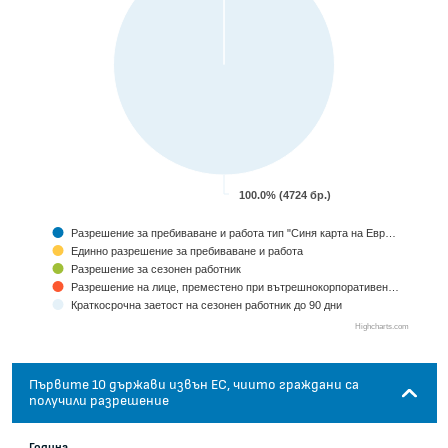
100.0% (4724 бр.)
Разрешение за пребиваване и работа тип "Синя карта на Евр…
Единно разрешение за пребиваване и работа
Разрешение за сезонен работник
Разрешение на лице, преместено при вътрешнокорпоративен…
Краткосрочна заетост на сезонен работник до 90 дни
Highcharts.com
End of interactive chart.
Първите 10 държави извън ЕС, чиито граждани са
получили разрешение
Година